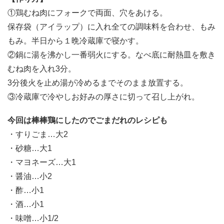
①鶏むね肉にフォークで両面、穴をあける。
保存袋（アイラップ）に入れ全ての調味料を合わせ、もみ
もみ。半日から１晩冷蔵庫で寝かす。
②鍋に湯を沸かし一番弱火にする。なべ底に耐熱皿を敷き
むね肉を入れ3分。
3分後火を止め湯が冷めるまでそのまま放置する。
③冷蔵庫で冷やしお好みの厚さに切って召し上がれ。
今回は棒棒鶏にしたのでごまだれのレシピも
・すりごま…大2
・砂糖…大1
・マヨネーズ…大1
・醤油…小2
・酢…小1
・酒…小1
・味噌…小1/2